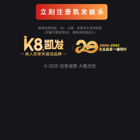
立 刻 注 册 凯 发 娱 乐
推荐使用谷歌、UC、火狐、夸客等主流浏览器
（尽量不要使用QQ、搜狗浏览器进入）
© 2025 信誉保障 大额无忧