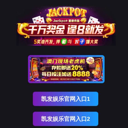
凯发娱乐官网入口1
凯发娱乐官网入口2