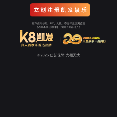
子·(China)官方网站|优衣库百度云|科技创新动力强劲 人才活
子官网网页版恒瑞医药：注射用HRS-4029获批临床试验|韩国迪
相关链接
基地
CQ9 GAMING|CQ9 电
中国医学科学院药物研究所
中国医学科学院北京CQ9 电
中华人民共和国国家卫生健康
不良反应）
CQ9 电子试玩
CQ9 电子试玩