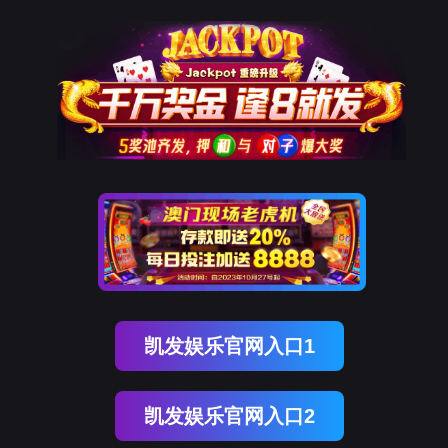
产品中心
企业资讯
CQ9 GAMING
CQ9 电子试玩-最佳电子游艺平台
分最佳时间|爱香瞬|科技创新动力
活力竞相迸发 兰州积石药业持
发布于： 2026-02-24 00:24
来源：
CQ9 电子试玩药厂