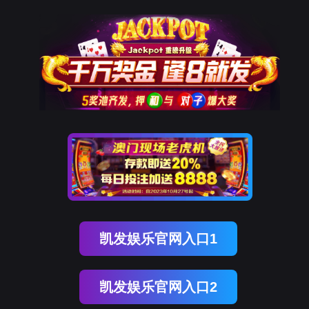
凯发娱乐官网入口1
凯发娱乐官网入口2